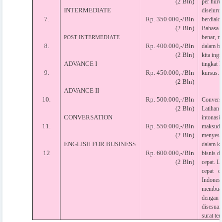
(2 Bln)
per huru
INTERMEDIATE
diseluru
7.
Rp. 350.000,-/Bln
berdialo
(2 Bln)
Bahasa 
benar, m
POST INTERMEDIATE
8.
Rp. 400.000,-/Bln
dalam ba
(2 Bln)
kita ing
ADVANCE I
tingkat 
9.
Rp. 450.000,-/Bln
kursus.
(2 Bln)
ADVANCE II
10.
Rp. 500.000,-/Bln
Conversa
(2 Bln)
Latihan
CONVERSATION
intonasi
11.
Rp. 550.000,-/Bln
maksud 
(2 Bln)
menyesu
ENGLISH FOR BUSINESS
dalam ke
12
Rp. 600.000,-/Bln
bisnis d
(2 Bln)
cepat. L
cepat ce
Indonesi
membuat 
dengan b
disesuai
surat ter