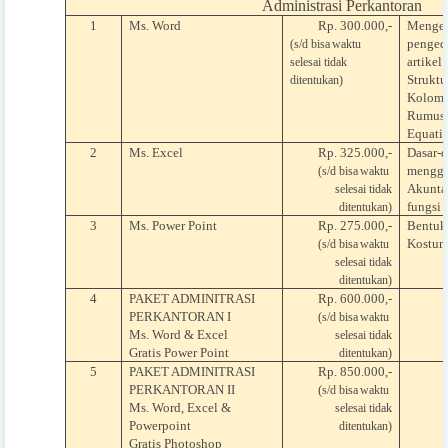
Administrasi Perkantoran
1
Ms. Word
Rp. 300.000,-
Mengen
pengedi
(s/d bisa
waktu
artikel
selesai tidak
Struktu
ditentukan)
Kolom 
Rumus, 
Equatio
2
Ms. Excel
Rp. 325.000,-
Dasar-d
menggu
(s/d bisa
waktu
Akuntan
selesai tidak
fungsi d
ditentukan)
3
Ms. Power Point
Rp. 275.000,-
Bentuk 
Kostumi
(s/d bisa
waktu
selesai tidak
ditentukan)
4
PAKET ADMINITRASI
Rp. 600.000,-
PERKANTORAN I
(s/d bisa
waktu
Ms. Word & Excel
selesai tidak
Gratis Power Point
ditentukan)
5
PAKET ADMINITRASI
Rp. 850.000,-
PERKANTORAN II
(
s/d bisa
waktu
Ms. Word, Excel &
selesai tidak
Powerpoint
ditentukan)
Gratis Photoshop