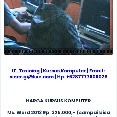
IT. Training | Kursus Komputer | Email :
siner.gi@live.com | Hp. +6287777909028
HARGA KURSUS KOMPUTER
Ms. Word 2013 Rp. 325.000,- (sampai bisa