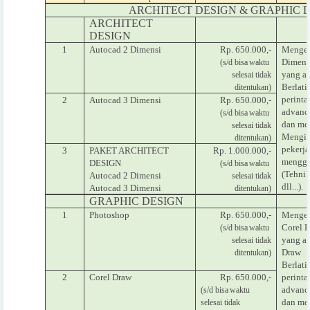
ARCHITECT DESIGN & GRAPHIC 
ARCHITECT
DESIGN
1
Autocad 2 Dimensi
Rp. 650.000,-
Menget
Dimens
(s/d bisa
waktu
yang ad
selesai tidak
Berlat
ditentukan)
perinta
2
Autocad 3 Dimensi
Rp. 650.000,-
advance
(s/d bisa
waktu
dan men
selesai tidak
Mengim
ditentukan)
pekerj
3
PAKET ARCHITECT
Rp. 1.000.000,-
menggu
DESIGN
(s/d bisa
waktu
(Tehnik
Autocad 2 Dimensi
selesai tidak
dll...).
Autocad 3 Dimensi
ditentukan)
GRAPHIC DESIGN
1
Photoshop
Rp. 650.000,-
Menget
Corel 
(s/d bisa
waktu
yang a
selesai tidak
Draw
ditentukan)
Berlat
2
Corel Draw
Rp. 650.000,-
perinta
advance
(s/d bisa
waktu
dan men
selesai tidak