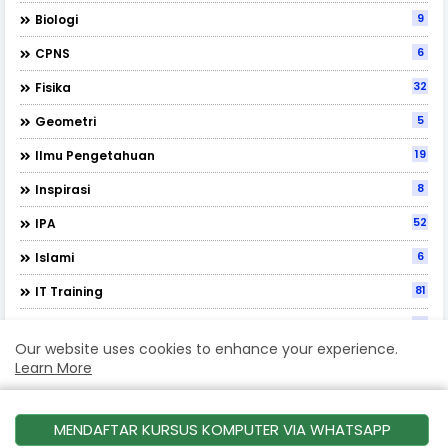
9
Biologi
6
CPNS
32
Fisika
5
Geometri
19
Ilmu Pengetahuan
8
Inspirasi
52
IPA
6
Islami
81
IT Training
12
Kimia
Our website uses cookies to enhance your experience.
133
Matematika
Learn More
10
Metode
Accept !
9
PAT PAS UAS
MENDAFTAR KURSUS KOMPUTER VIA WHATSAPP