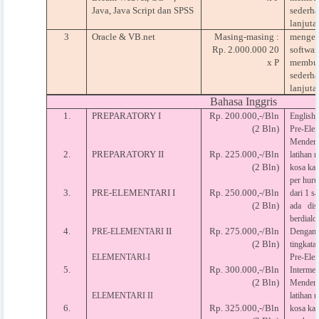
Java, Java Script dan SPSS
sederha
lanjutan
3
Oracle & VB.net
Masing-masing :
mengen
Rp. 2.000.000 20
softwar
x P
membua
sederha
lanjutan
Bahasa Inggris
1.
PREPARATORY I
Rp. 200.000,-/Bln
English 
(2 Bln)
Pre-Elem
Mendeng
2.
PREPARATORY II
Rp. 225.000,-/Bln
latihan
(2 Bln)
kosa kat
per huru
3.
PRE-ELEMENTARI I
Rp. 250.000,-/Bln
dari 1 s
(2 Bln)
ada dise
berdialo
4.
II
Rp. 275.000,-/Bln
PRE-ELEMENTARI
Dengan t
(2 Bln)
tingkata
ELEMENTARI
I
Pre-Elem
-
5.
Rp. 300.000,-/Bln
Intermed
(2 Bln)
Mendeng
ELEMENTARI II
latihan
6.
Rp. 325.000,-/Bln
kosa kat