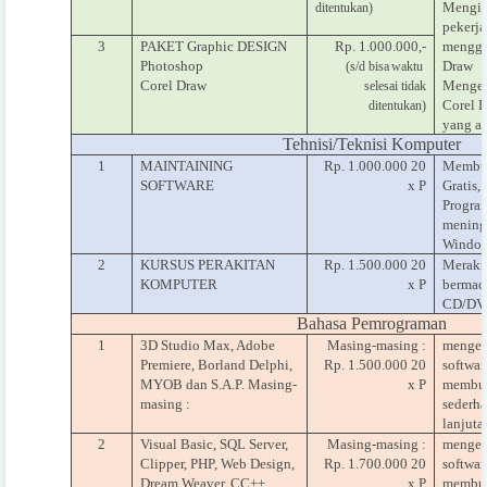
Mengim
ditentukan)
pekerj
3
PAKET Graphic DESIGN
Rp. 1.000.000,-
menggu
Photoshop
Draw
(s/d bisa
waktu
Corel Draw
Menget
selesai tidak
Corel 
ditentukan)
yang a
Tehnisi/Teknisi Komputer
1
MAINTAINING
Rp. 1.000.000 20
Membua
SOFTWARE
x P
Gratis
Program
mening
Windows
2
KURSUS PERAKITAN
Rp. 1.500.000 20
Meraki
KOMPUTER
x P
bermac
CD/DVD
Bahasa Pemrograman
1
3D Studio Max, Adobe
Masing-masing :
mengen
Premiere, Borland Delphi,
Rp. 1.500.000 20
softwar
MYOB dan S.A.P. Masing-
x P
membua
masing :
sederha
lanjutan
2
Visual Basic, SQL Server,
Masing-masing :
mengen
Clipper, PHP, Web Design,
Rp. 1.700.000 20
softwar
Dream Weaver, CC++,
x P
membua