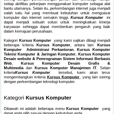
setiap aktifitas pekerjaan menggunakan komputer sebagai alat
bantu utamanya. Selain itu, perkembangan internet juga menjadi
salah satu hal yang membuat kebutuhan untuk menguasai
komputer dan internet semakin tinggi.
Kursus Komputer
ini
dapat menjadi sebuah solusi untuk meningkatkan kinerja
karyawan sehingga dapat memberikan pengaruh yang baik
dalam kemajuan perusahaan.
Kategori
Kursus Komputer
yang kami sajikan dibagi menjadi
beberapa kriteria
Kursus Komputer
, antara lain:
Kursus
Komputer Administrasi Perkantoran
,
Kursus Komputer
Teknisi Komputer & Jaringan Komputer
,
Kursus Komputer
Desain website & Pemrograman Sistem Informasi Berbasis
Web
,
Kursus Komputer Desain Grafis &
Multimedia
dan
Kursus Komputer Manajemen IT
. Selain
kriteria
Kursus Komputer
tersebut, kami akan terus
mengembangkan kriteria
Kursus Komputer
yang lain seiring
dengan perkembangan teknologi komputer.
Kategori
Kursus Komputer
Dibawah ini adalah beberapa menu
Kursus Komputer
yang
dapat anda pilih sesuai dengan kebutuhan anda.