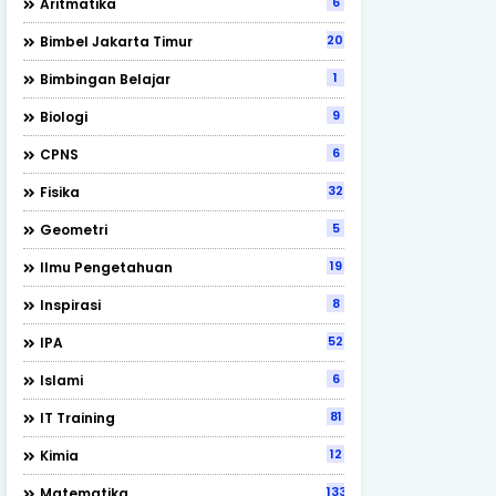
6
Aritmatika
202
Bimbel Jakarta Timur
1
Bimbingan Belajar
9
Biologi
6
CPNS
32
Fisika
5
Geometri
19
Ilmu Pengetahuan
8
Inspirasi
52
IPA
6
Islami
81
IT Training
12
Kimia
133
Matematika