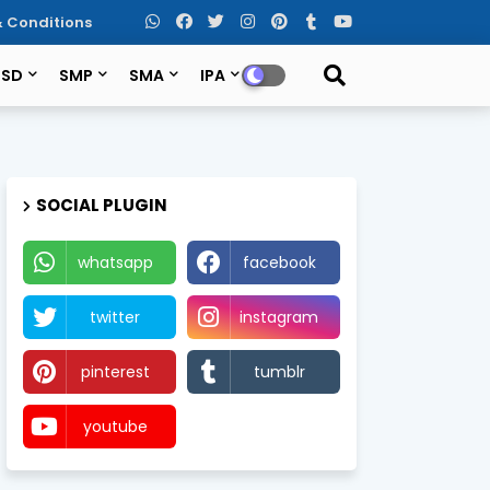
 Conditions
SD
SMP
SMA
IPA
SOCIAL PLUGIN
whatsapp
facebook
twitter
instagram
pinterest
tumblr
youtube