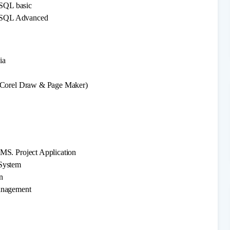
SQL basic
YSQL Advanced
ia
,Corel Draw & Page Maker)
S. Project Application
System
n
anagement