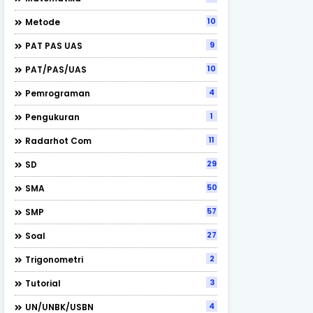
10
Metode
9
PAT PAS UAS
10
PAT/PAS/UAS
4
Pemrograman
1
Pengukuran
11
Radarhot Com
29
SD
50
SMA
57
SMP
27
Soal
2
Trigonometri
3
Tutorial
4
UN/UNBK/USBN