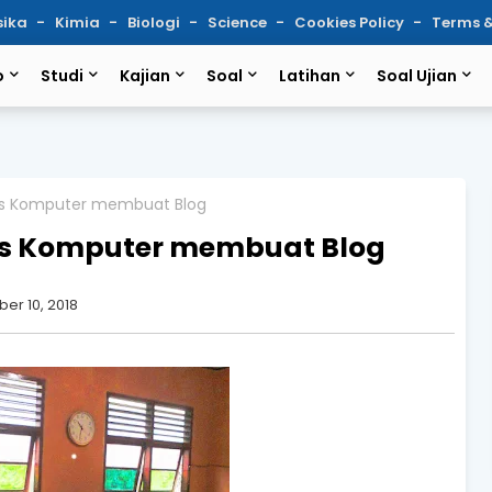
sika
Kimia
Biologi
Science
Cookies Policy
Terms &
o
Studi
Kajian
Soal
Latihan
Soal Ujian
rsus Komputer membuat Blog
sus Komputer membuat Blog
er 10, 2018