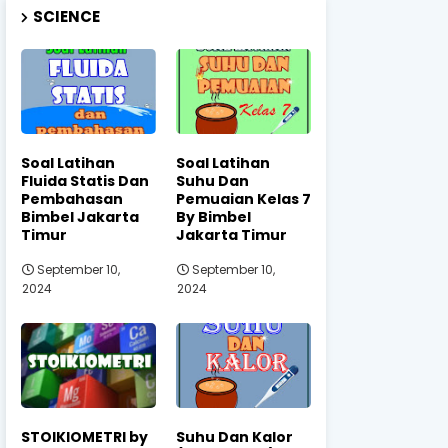
SCIENCE
Soal Latihan
Soal Latihan
Fluida Statis Dan
Suhu Dan
Pembahasan
Pemuaian Kelas 7
Bimbel Jakarta
By Bimbel
Timur
Jakarta Timur
September 10,
September 10,
2024
2024
STOIKIOMETRI by
Suhu Dan Kalor