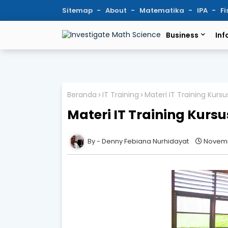
Sitemap
About
Matematika
IPA
Fi
Business
Inf
Beranda
IT Training
Materi IT Training Ku
Materi IT Training Kur
Denny Febiana Nurhidayat
Novemb