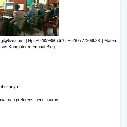
er.gi@live.com | Hp.:+628998867676 +6287777909028 | Materi
Kursus Komputer membuat Blog
embukanya
sar dan preferensi penelusuran