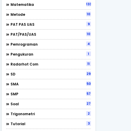
133
Matematika
10
Metode
9
PAT PAS UAS
10
PAT/PAS/UAS
4
Pemrograman
1
Pengukuran
11
Radarhot Com
29
SD
50
SMA
57
SMP
27
Soal
2
Trigonometri
3
Tutorial