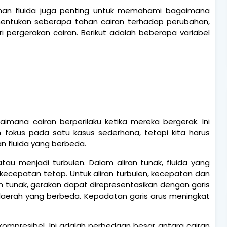
kanan fluida juga penting untuk memahami bagaimana
enentukan seberapa tahan cairan terhadap perubahan,
 pergerakan cairan. Berikut adalah beberapa variabel
aimana cairan berperilaku ketika mereka bergerak. Ini
an fokus pada satu kasus sederhana, tetapi kita harus
an fluida yang berbeda.
au menjadi turbulen. Dalam aliran tunak, fluida yang
kecepatan tetap. Untuk aliran turbulen, kecepatan dan
ran tunak, gerakan dapat direpresentasikan dengan garis
i daerah yang berbeda. Kepadatan garis arus meningkat
nkompresibel. Ini adalah perbedaan besar antara cairan