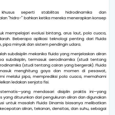
husus seperti stabilitas hidrodinamika dan
an "hidro-" bahkan ketika mereka menerapkan konsep
 mempelajari evolusi bintang, arus laut, pola cuaca,
arah. Beberapa aplikasi teknologi penting dari Fluida
n, pipa minyak dan sistem pendingin udara.
alah subdisiplin mekanika fluida yang menjelaskan aliran
apa subdisiplin, termasuk aerodinamika (studi tentang
rodinamika (studi tentang cairan yang bergerak). Fluida
 termasuk menghitung gaya dan momen di pesawat,
umi melalui pipa, memprediksi pola cuaca, memahami
kan ledakan senjata fisi.
stematis—yang mendasari disiplin praktis ini—yang
 yang diturunkan dari pengukuran aliran dan digunakan
si untuk masalah Fluida Dinamis biasanya melibatkan
i kecepatan aliran, tekanan, densitas, dan suhu, sebagai