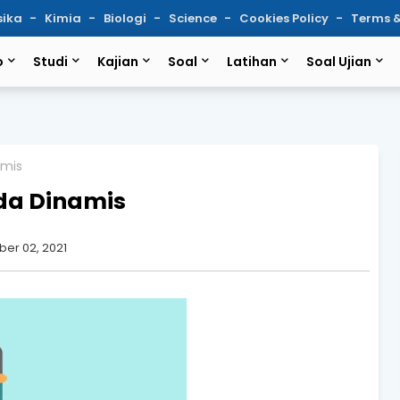
sika
Kimia
Biologi
Science
Cookies Policy
Terms &
o
Studi
Kajian
Soal
Latihan
Soal Ujian
amis
ida Dinamis
er 02, 2021