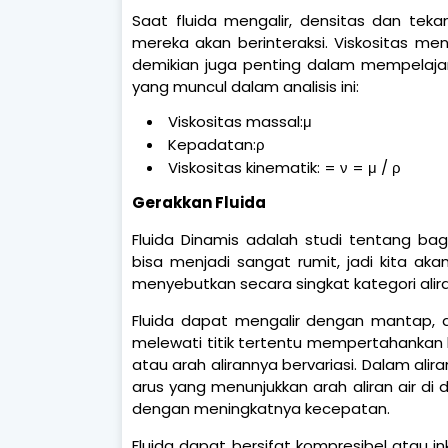
Saat fluida mengalir, densitas dan te
mereka akan berinteraksi. Viskositas m
demikian juga penting dalam mempelajari
yang muncul dalam analisis ini:
Viskositas massal:μ
Kepadatan:ρ
Viskositas kinematik: = ν = μ / ρ
Gerakkan Fluida
Fluida Dinamis adalah studi tentang bag
bisa menjadi sangat rumit, jadi kita ak
menyebutkan secara singkat kategori alir
Fluida dapat mengalir dengan mantap, at
melewati titik tertentu mempertahankan 
atau arah alirannya bervariasi. Dalam ali
arus yang menunjukkan arah aliran air d
dengan meningkatnya kecepatan.
Fluida dapat bersifat kompresibel atau i