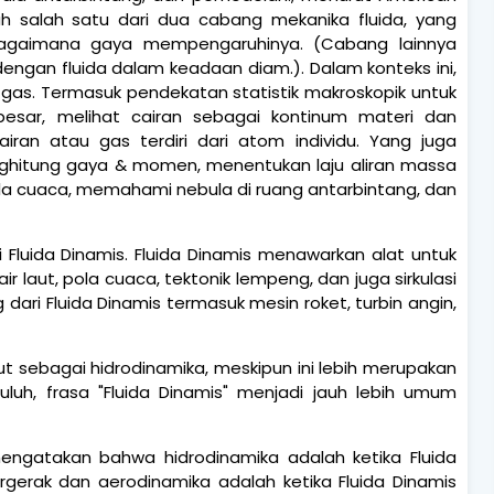
lah salah satu dari dua cabang mekanika fluida, yang
bagaimana gaya mempengaruhinya. (Cabang lainnya
dengan fluida dalam keadaan diam.). Dalam konteks ini,
u gas. Termasuk pendekatan statistik makroskopik untuk
 besar, melihat cairan sebagai kontinum materi dan
an atau gas terdiri dari atom individu. Yang juga
enghitung gaya & momen, menentukan laju aliran massa
ola cuaca, memahami nebula di ruang antarbintang, dan
 Fluida Dinamis. Fluida Dinamis menawarkan alat untuk
ir laut, pola cuaca, tektonik lempeng, dan juga sirkulasi
 dari Fluida Dinamis termasuk mesin roket, turbin angin,
t sebagai hidrodinamika, meskipun ini lebih merupakan
puluh, frasa "Fluida Dinamis" menjadi jauh lebih umum
mengatakan bahwa hidrodinamika adalah ketika Fluida
rgerak dan aerodinamika adalah ketika Fluida Dinamis