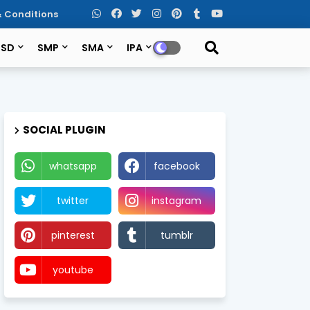
 Conditions
SD
SMP
SMA
IPA
SOCIAL PLUGIN
whatsapp
facebook
twitter
instagram
pinterest
tumblr
youtube