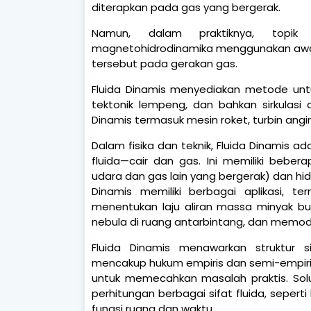
diterapkan pada gas yang bergerak.
Namun, dalam praktiknya, topik k
magnetohidrodinamika menggunakan awal
tersebut pada gerakan gas.
Fluida Dinamis menyediakan metode untuk
tektonik lempeng, dan bahkan sirkulasi d
Dinamis termasuk mesin roket, turbin angi
Dalam fisika dan teknik, Fluida Dinamis ad
fluida—cair dan gas. Ini memiliki beber
udara dan gas lain yang bergerak) dan hid
Dinamis memiliki berbagai aplikasi,
menentukan laju aliran massa minyak b
nebula di ruang antarbintang, dan memodel
Fluida Dinamis menawarkan struktur si
mencakup hukum empiris dan semi-empiris
untuk memecahkan masalah praktis. Solu
perhitungan berbagai sifat fluida, sepert
fungsi ruang dan waktu.