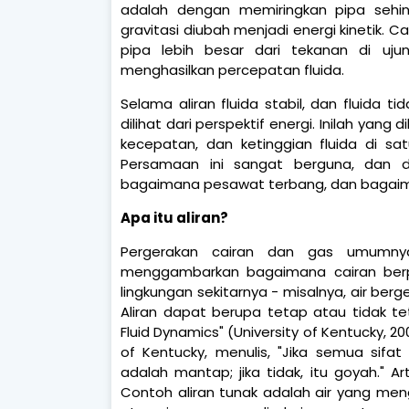
adalah dengan memiringkan pipa sehing
gravitasi diubah menjadi energi kinetik.
pipa lebih besar dari tekanan di uju
menghasilkan percepatan fluida.
Selama aliran fluida stabil, dan fluida 
dilihat dari perspektif energi. Inilah ya
kecepatan, dan ketinggian fluida di sa
Persamaan ini sangat berguna, dan d
bagaimana pesawat terbang, dan bagaim
Apa itu aliran?
Pergerakan cairan dan gas umumnya
menggambarkan bagaimana cairan berp
lingkungan sekitarnya - misalnya, air ber
Aliran dapat berupa tetap atau tidak te
Fluid Dynamics" (University of Kentucky, 2
of Kentucky, menulis, "Jika semua sifa
adalah mantap; jika tidak, itu goyah." Ar
Contoh aliran tunak adalah air yang mengal