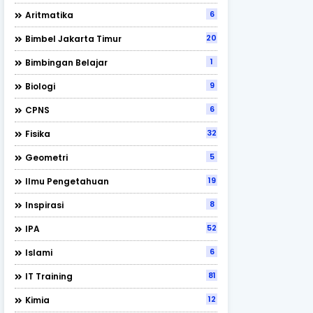
6
Aritmatika
202
Bimbel Jakarta Timur
1
Bimbingan Belajar
9
Biologi
6
CPNS
32
Fisika
5
Geometri
19
Ilmu Pengetahuan
8
Inspirasi
52
IPA
6
Islami
81
IT Training
12
Kimia