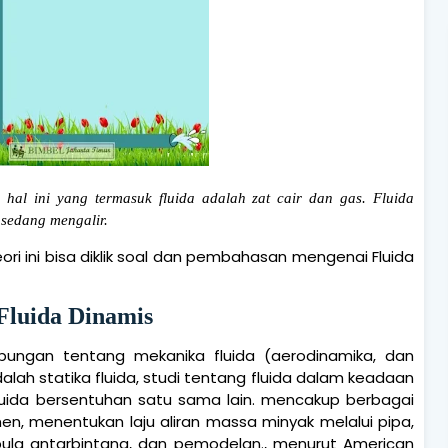
al ini yang termasuk fluida adalah zat cair dan gas. Fluida
 sedang mengalir.
i ini bisa diklik soal dan pembahasan mengenai Fluida
Fluida Dinamis
ubungan tentang mekanika fluida (aerodinamika, dan
lah statika fluida, studi tentang fluida dalam keadaan
fluida bersentuhan satu sama lain. mencakup berbagai
en, menentukan laju aliran massa minyak melalui pipa,
la antarbintang, dan pemodelan., menurut American