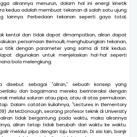
ga alirannya menurun, dalam hal ini energi kinetik
 Cara kedua adalah membuat tekanan di salah satu ujung
ng lainnya. Perbedaan tekanan seperti gaya total,
tidak kental dan tidak dapat dimampatkan, aliran dapat
ng dilakukan persamaan Bernoulli, menghubungkan tekanan,
tu titik dengan parameter yang sama di titik kedua.
apat digunakan untuk menjelaskan hal-hal seperti
ana bola melengkung.
 disebut sebagai "aliran," sebuah konsep yang
erilaku dan bagaimana mereka berinteraksi dengan
gerak melalui saluran atau pipa, atau di atas permukaan.
tap. Dalam catatan kuliahnya, "Lectures in Elementary
009) JM McDonough, seorang profesor teknik di University
t aliran tidak bergantung pada waktu, maka alirannya
tinya, aliran tetap tidak berubah dari waktu ke waktu.
ir melalui pipa dengan laju konstan. Di sisi lain, banjir