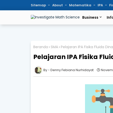
Sitemap
About
Matematika
IPA
Fi
Business
Inf
Beranda
SMA
Pelajaran IPA Fisika Fluida Din
Pelajaran IPA Fisika Flu
Denny Febiana Nurhidayat
Novemb