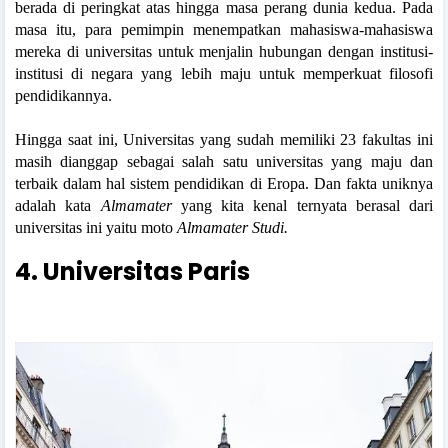
berada di peringkat atas hingga masa perang dunia kedua. Pada
masa itu, para pemimpin menempatkan mahasiswa-mahasiswa
mereka di universitas untuk menjalin hubungan dengan institusi-
institusi di negara yang lebih maju untuk memperkuat filosofi
pendidikannya.
Hingga saat ini, Universitas yang sudah memiliki 23 fakultas ini
masih dianggap sebagai salah satu universitas yang maju dan
terbaik dalam hal sistem pendidikan di Eropa. Dan fakta uniknya
adalah kata
Almamater
yang kita kenal ternyata berasal dari
universitas ini yaitu moto
Almamater Studi.
4. Universitas Paris