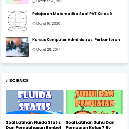
Oktober 23, 2018
Pelajaran Matematika Soal PAT Kelas 9
Maret 10, 2020
Kursus Komputer Administrasi Perkantoran
Maret 29, 2017
SCIENCE
Soal Latihan Fluida Statis
Soal Latihan Suhu Dan
Dan Pembahasan Bimbel
Pemuaian Kelas 7 By