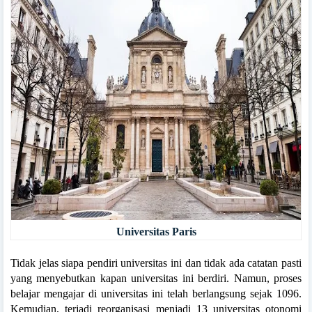
Universitas Paris
Tidak jelas siapa pendiri universitas ini dan tidak ada catatan pasti
yang menyebutkan kapan universitas ini berdiri. Namun, proses
belajar mengajar di universitas ini telah berlangsung sejak 1096.
Kemudian, terjadi reorganisasi menjadi 13 universitas otonomi