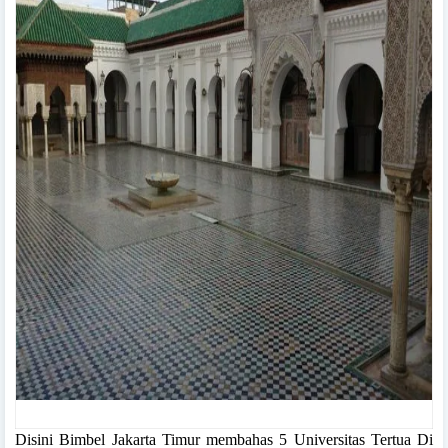
Disini Bimbel Jakarta Timur membahas 5 Universitas Tertua Di