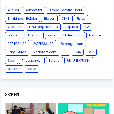
Aljabar
Aritmatika
Bimbel Jakarta Timur
Bimbingan Belajar
Biologi
CPNS
Fisika
Geometri
Ilmu Pengetahuan
Inspirasi
IPA
Islami
IT Training
Kimia
Matematika
Metode
PAT PAS UAS
PAT/PAS/UAS
Pemrograman
Pengukuran
Radarhot com
SD
SMA
SMP
Soal
Trigonometri
Tutorial
UN/UNBK/USBN
UTS/PTS
video
CPNS