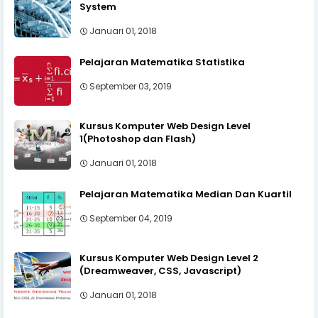
System
Januari 01, 2018
Pelajaran Matematika Statistika
September 03, 2019
Kursus Komputer Web Design Level
1(Photoshop dan Flash)
Januari 01, 2018
Pelajaran Matematika Median Dan Kuartil
September 04, 2019
Kursus Komputer Web Design Level 2
(Dreamweaver, CSS, Javascript)
Januari 01, 2018