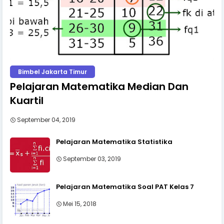
Bimbel Jakarta Timur
Pelajaran Matematika Median Dan
Kuartil
September 04, 2019
Pelajaran Matematika Statistika
September 03, 2019
Pelajaran Matematika Soal PAT Kelas 7
Mei 15, 2018