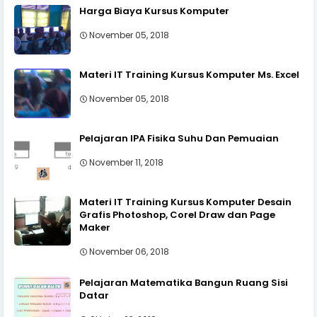
Harga Biaya Kursus Komputer
November 05, 2018
Materi IT Training Kursus Komputer Ms. Excel
November 05, 2018
Pelajaran IPA Fisika Suhu Dan Pemuaian
November 11, 2018
Materi IT Training Kursus Komputer Desain
Grafis Photoshop, Corel Draw dan Page
Maker
November 06, 2018
Pelajaran Matematika Bangun Ruang Sisi
Datar