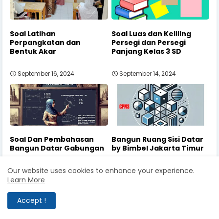
Soal Latihan
Soal Luas dan Keliling
Perpangkatan dan
Persegi dan Persegi
Bentuk Akar
Panjang Kelas 3 SD
September 16, 2024
September 14, 2024
Soal Dan Pembahasan
Bangun Ruang Sisi Datar
Bangun Datar Gabungan
by Bimbel Jakarta Timur
Our website uses cookies to enhance your experience.
September 11, 2024
September 06, 2024
Learn More
Accept !
BIMBEL JAKARTA TIMUR