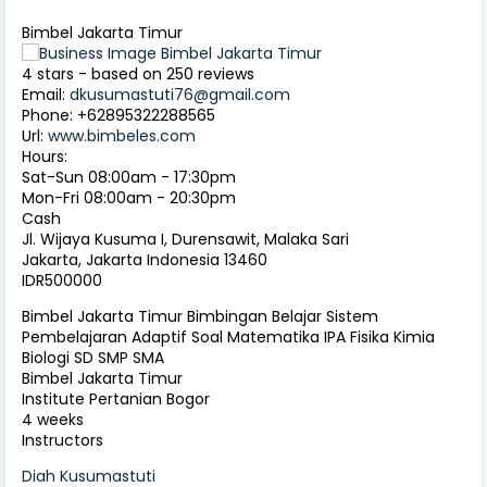
Bimbel Jakarta Timur
4
stars - based on
250
reviews
Email:
dkusumastuti76@gmail.com
Phone:
+62895322288565
Url:
www.bimbeles.com
Hours:
Sat-Sun 08:00am - 17:30pm
Mon-Fri 08:00am - 20:30pm
Cash
Jl. Wijaya Kusuma I, Durensawit, Malaka Sari
Jakarta
,
Jakarta Indonesia
13460
IDR500000
Bimbel Jakarta Timur Bimbingan Belajar Sistem
Pembelajaran Adaptif Soal Matematika IPA Fisika Kimia
Biologi SD SMP SMA
Bimbel Jakarta Timur
Institute Pertanian Bogor
4 weeks
Instructors
Diah Kusumastuti