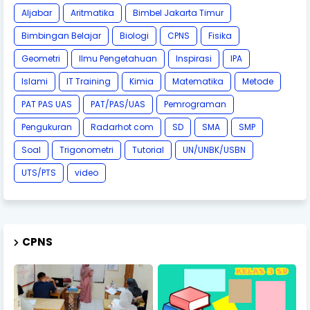
Aljabar
Aritmatika
Bimbel Jakarta Timur
Bimbingan Belajar
Biologi
CPNS
Fisika
Geometri
Ilmu Pengetahuan
Inspirasi
IPA
Islami
IT Training
Kimia
Matematika
Metode
PAT PAS UAS
PAT/PAS/UAS
Pemrograman
Pengukuran
Radarhot com
SD
SMA
SMP
Soal
Trigonometri
Tutorial
UN/UNBK/USBN
UTS/PTS
video
CPNS