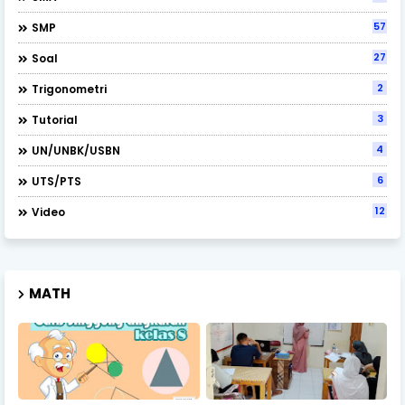
57
SMP
27
Soal
2
Trigonometri
3
Tutorial
4
UN/UNBK/USBN
6
UTS/PTS
12
Video
MATH