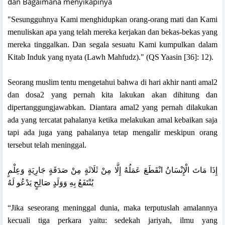
dan Bagaimana menyikapinya
"Sesungguhnya Kami menghidupkan orang-orang mati dan Kami
menuliskan apa yang telah mereka kerjakan dan bekas-bekas yang
mereka tinggalkan. Dan segala sesuatu Kami kumpulkan dalam
Kitab Induk yang nyata (Lawh Mahfudz)." (QS Yaasin [36]: 12).
Seorang muslim tentu mengetahui bahwa di hari akhir nanti amal2
dan dosa2 yang pernah kita lakukan akan dihitung dan
dipertanggungjawabkan. Diantara amal2 yang pernah dilakukan
ada yang tercatat pahalanya ketika melakukan amal kebaikan saja
tapi ada juga yang pahalanya tetap mengalir meskipun orang
tersebut telah meninggal.
إِذَا مَاتَ الْإِنْسَانُ انْقَطَعَ عَمَلُهُ إِلَّا مِنْ ثَلَاثَةٍ مِنْ صَدَقَةٍ جَارِيَةٍ وَعِلْمٍ
يُنْتَفَعُ بِهِ وَوَلَدٍ صَالِحٍ يَدْعُو لَهُ
“Jika seseorang meninggal dunia, maka terputuslah amalannya
kecuali tiga perkara yaitu: sedekah jariyah, ilmu yang