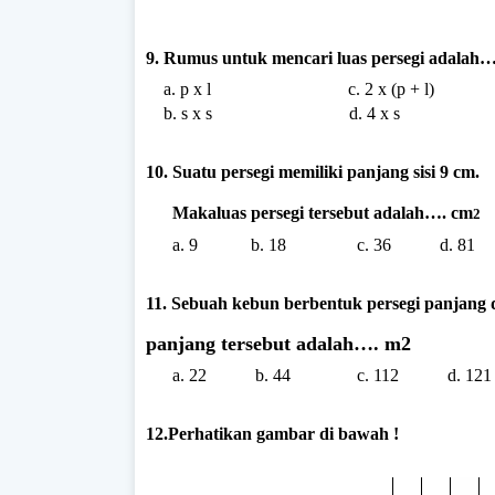
9. Rumus untuk mencari luas persegi adalah…
a. p x l c. 2 x (p + l)
b. s x s d. 4 x s
10. Suatu persegi memiliki panjang sisi 9 cm.
Makaluas persegi tersebut adalah…. cm
2
a. 9 b. 18 c. 36 d. 81
11. Sebuah kebun berbentuk persegi panjan
panjang tersebut adalah…. m
2
a. 22 b. 44 c. 112 d. 121
12.Perhatikan gambar di bawah !