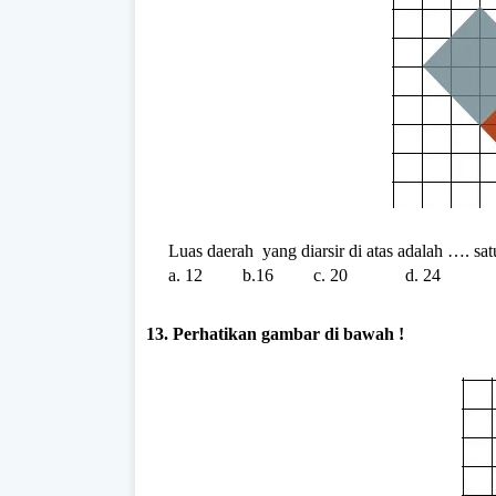
Luas daerah
yang diarsir di atas adalah …. sa
a. 12
b.16
c. 20
d. 24
13. Perhatikan gambar di bawah !