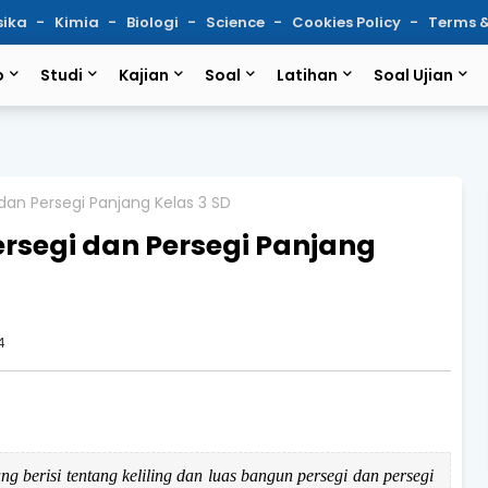
sika
Kimia
Biologi
Science
Cookies Policy
Terms &
o
Studi
Kajian
Soal
Latihan
Soal Ujian
 dan Persegi Panjang Kelas 3 SD
Persegi dan Persegi Panjang
4
ng berisi tentang keliling dan luas bangun persegi dan persegi