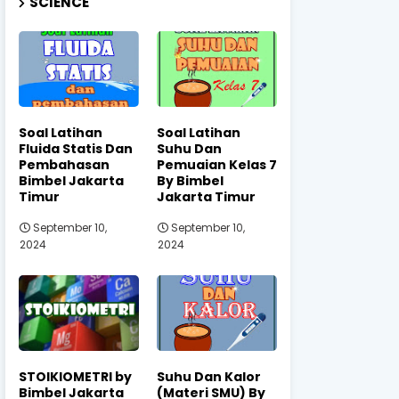
SCIENCE
Soal Latihan
Soal Latihan
Fluida Statis Dan
Suhu Dan
Pembahasan
Pemuaian Kelas 7
Bimbel Jakarta
By Bimbel
Timur
Jakarta Timur
September 10,
September 10,
2024
2024
STOIKIOMETRI by
Suhu Dan Kalor
Bimbel Jakarta
(Materi SMU) By