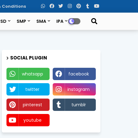
 Conditions
SD
SMP
SMA
IPA
SOCIAL PLUGIN
whatsapp
facebook
twitter
instagram
pinterest
tumblr
youtube