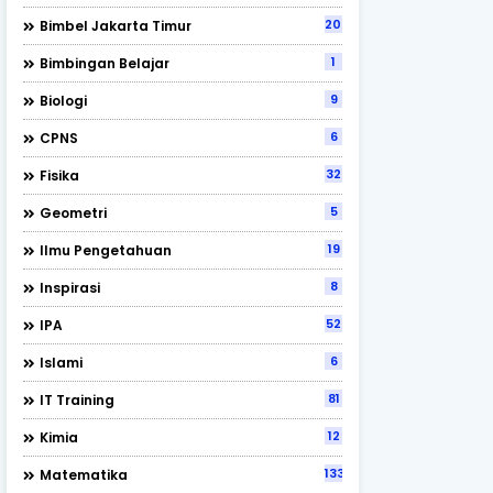
202
Bimbel Jakarta Timur
1
Bimbingan Belajar
9
Biologi
6
CPNS
32
Fisika
5
Geometri
19
Ilmu Pengetahuan
8
Inspirasi
52
IPA
6
Islami
81
IT Training
12
Kimia
133
Matematika