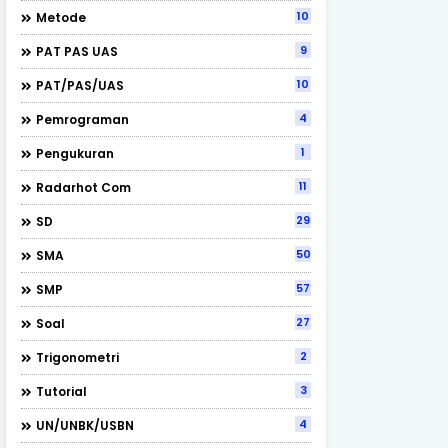
10
Metode
9
PAT PAS UAS
10
PAT/PAS/UAS
4
Pemrograman
1
Pengukuran
11
Radarhot Com
29
SD
50
SMA
57
SMP
27
Soal
2
Trigonometri
3
Tutorial
4
UN/UNBK/USBN