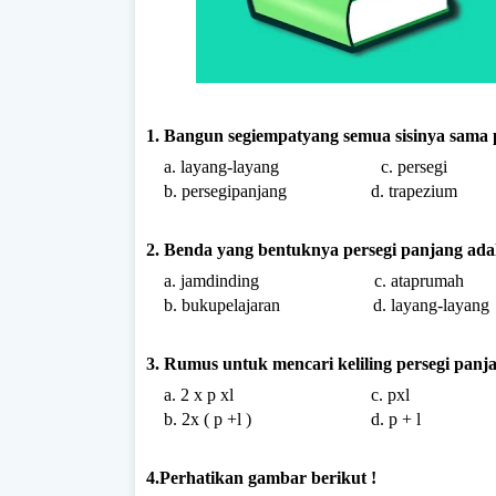
1. Bangun segiempatyang semua sisinya sama
a. layang-layang c. persegi
b. persegipanjang d. trapezium
2. Benda yang bentuknya persegi panjang ad
a. jamdinding c. ataprumah
b. bukupelajaran d. layang-layang
3. Rumus untuk mencari keliling persegi pan
a. 2 x p xl c. pxl
b. 2x ( p +l ) d. p + l
4.Perhatikan gambar berikut !